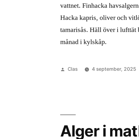
vattnet. Finhacka havsalgern
Hacka kapris, oliver och vit
tamarisås. Häll över i lufttät 
månad i kylskåp.
Publicerat
Clas
4 september, 2025
av
Alger i ma