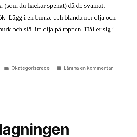
a (som du hackar spenat) då de svalnat.
lök. Lägg i en bunke och blanda ner olja och
burk och slå lite olja på toppen. Håller sig i
Publicerat
till
Okategoriserade
Lämna en kommentar
i
Alger
i
matlagnin
tlagningen