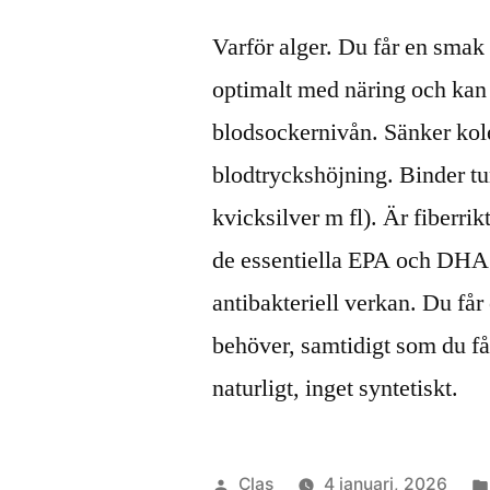
Varför alger. Du får en smak
optimalt med näring och kan 
blodsockernivån. Sänker kole
blodtryckshöjning. Binder tu
kvicksilver m fl). Är fiberri
de essentiella EPA och DHA.
antibakteriell verkan. Du får 
behöver, samtidigt som du få
naturligt, inget syntetiskt.
Publicerat
Clas
4 januari, 2026