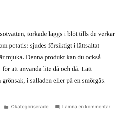
sötvatten, torkade läggs i blöt tills de verkar
 potatis: sjudes försiktigt i lättsaltat
e är mjuka. Denna produkt kan du också
, för att använda lite då och då. Lätt
grönsak, i salladen eller på en smörgås.
Publicerat
till
Okategoriserade
Lämna en kommentar
i
Alger
i
matlagnin