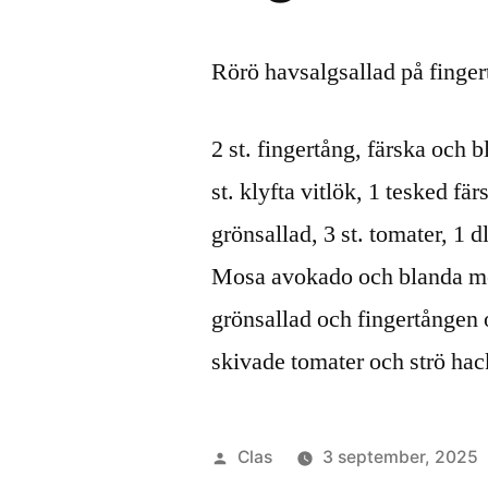
Rörö havsalgsallad på finge
2 st. fingertång, färska och 
st. klyfta vitlök, 1 tesked fä
grönsallad, 3 st. tomater, 1 
Mosa avokado och blanda med 
grönsallad och fingertången 
skivade tomater och strö ha
Publicerat
Clas
3 september, 2025
av