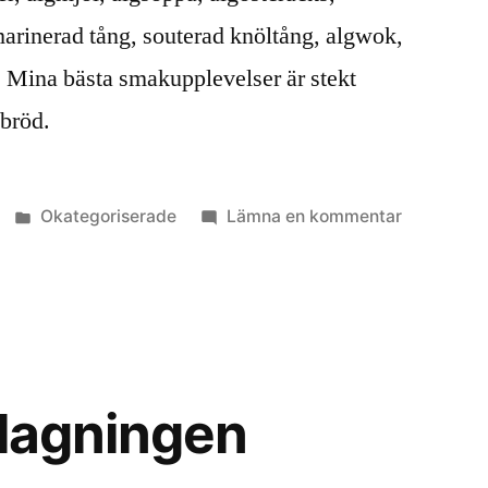
arinerad tång, souterad knöltång, algwok,
 Mina bästa smakupplevelser är stekt
gbröd.
Publicerat
till
Okategoriserade
Lämna en kommentar
i
Algbibliot
tlagningen