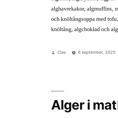
alghavrekakor, algmuffins, m
och knöltångsoppa med tofu.
knöltång, algchoklad och al
Publicerat
Clas
6 september, 2025
av
Alger i ma