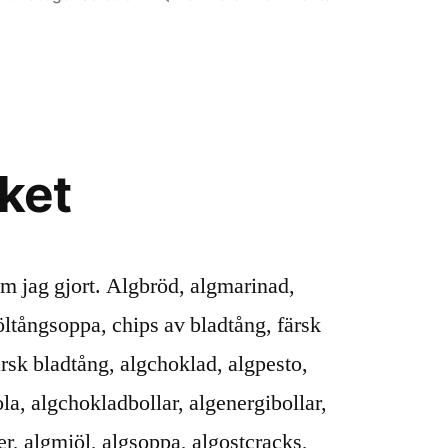
i
Krydda
ditt
liv
med
alger.
eket
om jag gjort. Algbröd, algmarinad,
öltångsoppa, chips av bladtång, färsk
ärsk bladtång, algchoklad, algpesto,
ola, algchokladbollar, algenergibollar,
er, algmjöl, algsoppa, algostcracks,