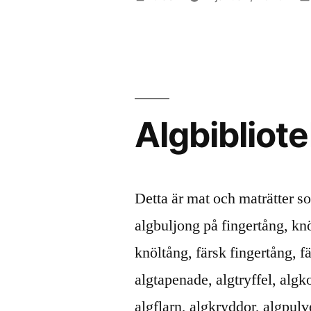
av
Algbibliot
Detta är mat och maträtter s
algbuljong på fingertång, kn
knöltång, färsk fingertång, f
algtapenade, algtryffel, algk
algflarn, algkryddor, algpulv