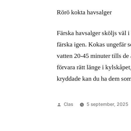
Rörö kokta havsalger
Färska havsalger sköljs väl i 
färska igen. Kokas ungefär som
vatten 20-45 minuter tills d
förvara rätt länge i kylskåpet
kryddade kan du ha dem som 
Publicerat
Clas
5 september, 2025
av