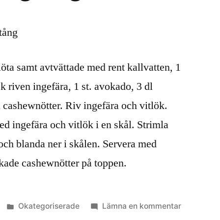
rtång
blöta samt avtvättade med rent kallvatten, 1
rsk riven ingefära, 1 st. avokado, 3 dl
dl cashewnötter. Riv ingefära och vitlök.
ingefära och vitlök i en skål. Strimla
och blanda ner i skålen. Servera med
ckade cashewnötter på toppen.
Publicerat
till
Okategoriserade
Lämna en kommentar
i
Alger