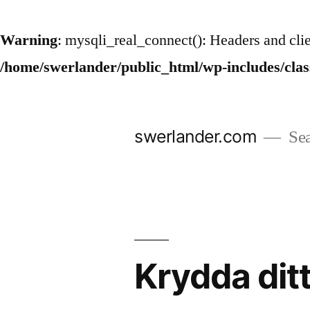
Warning
: mysqli_real_connect(): Headers and cli
/home/swerlander/public_html/wp-includes/cla
Hoppa
till
swerlander.com
Sea
innehåll
Krydda ditt